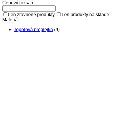
Cenový rozsah
Len zľavnené produkty
Len produkty na sklade
Materiál
Topoľová preglejka
(4)