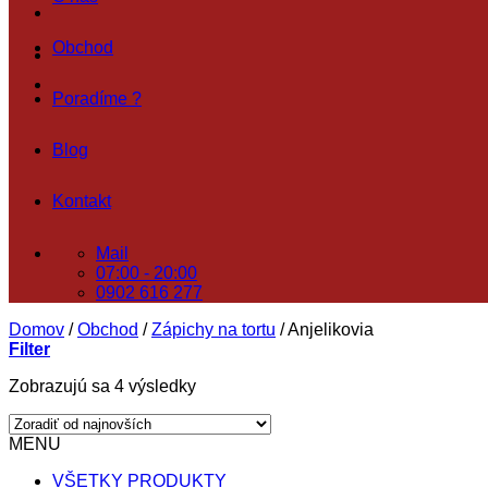
Obchod
Poradíme ?
Blog
Kontakt
Mail
07:00 - 20:00
0902 616 277
Domov
/
Obchod
/
Zápichy na tortu
/
Anjelikovia
Filter
Zoradené
Zobrazujú sa 4 výsledky
podľa
najnovších
MENU
VŠETKY PRODUKTY