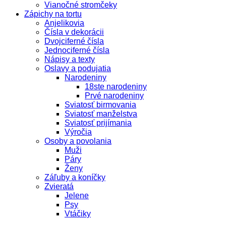
Vianočné stromčeky
Zápichy na tortu
Anjelikovia
Čísla v dekorácii
Dvojciferné čísla
Jednociferné čísla
Nápisy a texty
Oslavy a podujatia
Narodeniny
18ste narodeniny
Prvé narodeniny
Sviatosť birmovania
Sviatosť manželstva
Sviatosť prijímania
Výročia
Osoby a povolania
Muži
Páry
Ženy
Záľuby a koníčky
Zvieratá
Jelene
Psy
Vtáčiky