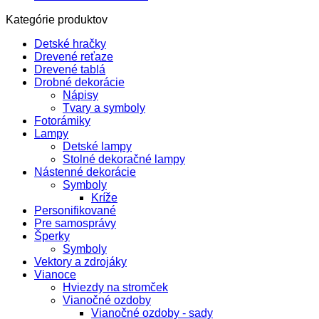
Kategórie produktov
Detské hračky
Drevené reťaze
Drevené tablá
Drobné dekorácie
Nápisy
Tvary a symboly
Fotorámiky
Lampy
Detské lampy
Stolné dekoračné lampy
Nástenné dekorácie
Symboly
Kríže
Personifikované
Pre samosprávy
Šperky
Symboly
Vektory a zdrojáky
Vianoce
Hviezdy na stromček
Vianočné ozdoby
Vianočné ozdoby - sady