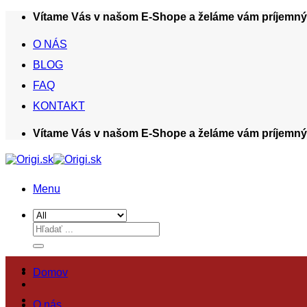
Skip
Vítame Vás v našom E-Shope a želáme vám príjemný 
to
content
O NÁS
BLOG
FAQ
KONTAKT
Vítame Vás v našom E-Shope a želáme vám príjemný 
Menu
Hľadať:
Domov
O nás