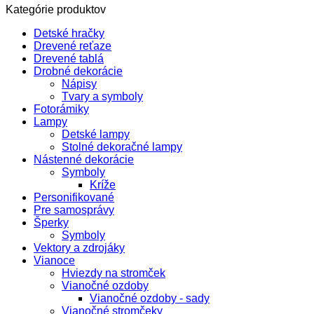
Kategórie produktov
Detské hračky
Drevené reťaze
Drevené tablá
Drobné dekorácie
Nápisy
Tvary a symboly
Fotorámiky
Lampy
Detské lampy
Stolné dekoračné lampy
Nástenné dekorácie
Symboly
Kríže
Personifikované
Pre samosprávy
Šperky
Symboly
Vektory a zdrojáky
Vianoce
Hviezdy na stromček
Vianočné ozdoby
Vianočné ozdoby - sady
Vianočné stromčeky