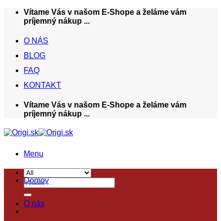
Skip
Vítame Vás v našom E-Shope a želáme vám
to
príjemný nákup ...
content
O NÁS
BLOG
FAQ
KONTAKT
Vítame Vás v našom E-Shope a želáme vám
príjemný nákup ...
Menu
Domov
Hľadať:
O nás