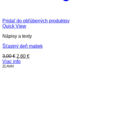
Pridať do obľúbených produktov
Quick View
Nápisy a texty
Šťastný deň matiek
Pôvodná
Aktuálna
3,00
€
2,60
€
cena
cena
Viac info
bola:
je:
ZĽAVA!
3,00 €.
2,60 €.