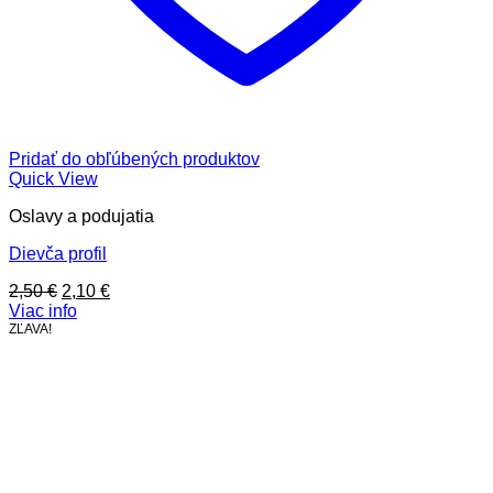
Pridať do obľúbených produktov
Quick View
Oslavy a podujatia
Dievča profil
Pôvodná
Aktuálna
2,50
€
2,10
€
cena
cena
Viac info
bola:
je:
ZĽAVA!
2,50 €.
2,10 €.