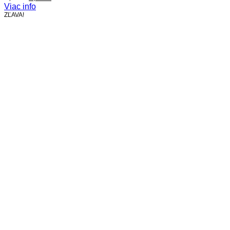
cena
cena
Viac info
bola:
je:
ZĽAVA!
4,20 €.
3,60 €.