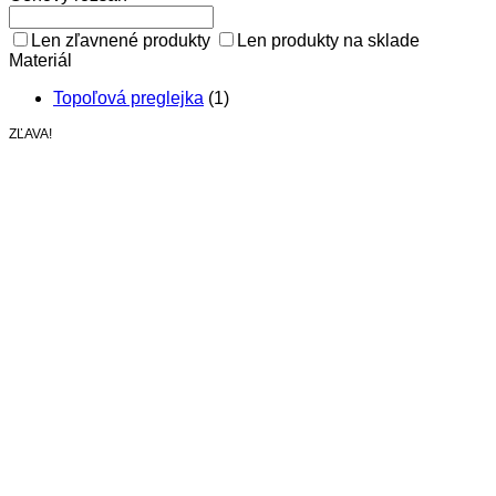
Len zľavnené produkty
Len produkty na sklade
Materiál
Topoľová preglejka
(1)
ZĽAVA!