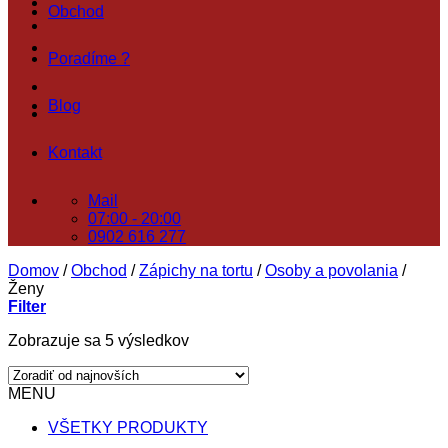
Obchod
Poradíme ?
Blog
Kontakt
Mail
07:00 - 20:00
0902 616 277
Domov
/
Obchod
/
Zápichy na tortu
/
Osoby a povolania
/
Ženy
Filter
Zoradené
Zobrazuje sa 5 výsledkov
podľa
najnovších
MENU
VŠETKY PRODUKTY