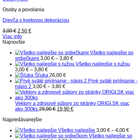
Osoby a povolania
Dievča s kvetovou dekoráciou
Pôvodná
Aktuálna
3,00
€
2,50
€
cena
cena
Viac info
bola:
je:
Najnovšie
3,00 €.
2,50 €.
Všetko najlepšie so
Price
srdiečkami
3,00
€
–
3,80
€
range:
Všetko najlepšie s ružou
Price
3,00 €
3,00
€
–
3,80
€
range:
through
Šťuka
26,00
€
3,00 €
3,80 €
Prvé sväté prijímanie -
through
Price
nápis 2
3,00
€
–
3,80
€
3,80 €
range:
3,00 €
through
Vektory a zdrojové súbory zo stránky ORIGI.SK viac
Pôvodná
3,80 €
Aktuálna
ako 300ks
29,90
€
19,90
€
cena
cena
Najpredávanejšie
bola:
je:
29,90 €.
19,90 €.
Pric
Všetko najlepšie
3,00
€
–
4,00
€
rang
Všetko najlepšie so