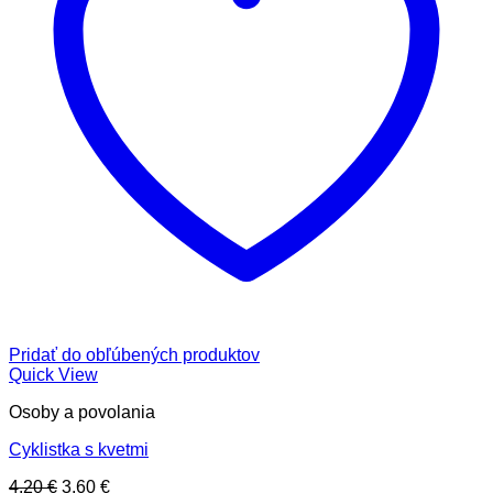
Pridať do obľúbených produktov
Quick View
Osoby a povolania
Cyklistka s kvetmi
Pôvodná
Aktuálna
4,20
€
3,60
€