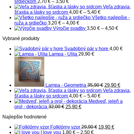
Price
3,00
srdiečkom
2,70
€
–
3,50
€
range:
thro
Veľa zdravia,
2,70 €
Price
4,00
šťastia a lásky so srdcom
4,00
€
–
5,40
€
through
range:
Všetko najlepšie -
3,50 €
Price
4,00 €
ruža a srdiečko
3,20
€
–
4,00
€
range:
through
Price
Výročie svadby
3,50
€
–
4,50
€
3,20 €
5,40 €
range:
Vybrané produkty
through
3,50 €
4,00 €
through
Svadobný pár v hore
4,00
€
4,50 €
Lampa - Ulita
29,90
€
Pôvodná
Aktuá
cena
cena
bola:
je:
35,90 €.
29,90 
Lampa - Geometria
35,90
€
29,90
€
Veľa zdravia,
Price
šťastia a lásky so srdcom
4,00
€
–
5,40
€
range:
Medveď, jeleň a
Pôvodná
Aktuálna
4,00 €
orol - dekorácia
32,00
€
25,90
€
cena
cena
through
Najlepšie hodnotené
bola:
je:
5,40 €
32,00 €.
25,90 €.
Pôvodná
Aktuálna
Folklórny vzor
29,90
€
19,90
€
Price
cena
cena
I love you
1,80
€
–
2,50
€