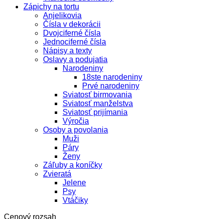
Zápichy na tortu
Anjelikovia
Čísla v dekorácii
Dvojciferné čísla
Jednociferné čísla
Nápisy a texty
Oslavy a podujatia
Narodeniny
18ste narodeniny
Prvé narodeniny
Sviatosť birmovania
Sviatosť manželstva
Sviatosť prijímania
Výročia
Osoby a povolania
Muži
Páry
Ženy
Záľuby a koníčky
Zvieratá
Jelene
Psy
Vtáčiky
Cenový rozsah