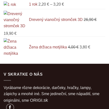
Price
1 rok
2,20
€
–
3,20
€
1,00 €.
0,90 €.
range:
2,20 €
Drevený vianočný stromček 3D
26,90
€
through
3,20 €
Pôvodná
Aktuálna
19,90
€
cena
cena
Pôvodná
Aktuálna
bola:
je:
cena
cena
Žena držiaca motýlika
4,00
€
3,80
€
26,90 €.
19,90 €.
bola:
je:
4,00 €.
3,80 €.
V SKRATKE O NÁS
Vyrábame rôzne dekorácie, darčeky, hračky, lampy,
zápichy a mnohé iné. Sme jedineční, sme nápadití, sme
ORIGI.sk
originálni, sme