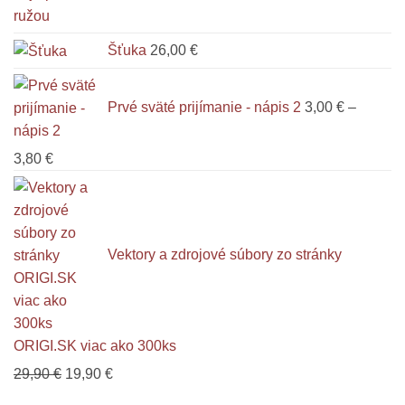
through
3,00 €
3,80 €
throug
Šťuka
26,00
€
3,80 €
Prvé sväté prijímanie - nápis 2
3,00
€
–
Price
3,80
€
range:
3,00 €
through
3,80 €
Vektory a zdrojové súbory zo stránky
ORIGI.SK viac ako 300ks
Pôvodná
Aktuálna
29,90
€
19,90
€
cena
cena