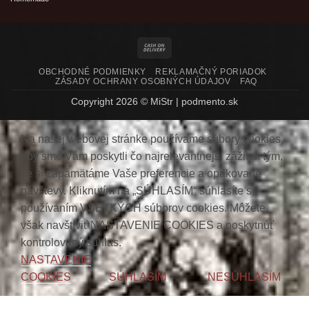
Cash
On
OBCHODNÉ PODMIENKY
REKLAMAČNÝ PORIADOK
Delivery
ZÁSADY OCHRANY OSOBNÝCH ÚDAJOV
FAQ
Copyright 2026 ©
MiStr
|
podmento.sk
Na našej webovej stránke používame súbory cookies,
aby sme Vám poskytli čo najrelevantnejší zážitok tým,
že si zapamätáme Vaše preferencie a opakované
návštevy. Kliknutím na „SÚHLASÍM“ súhlasíte s
používaním VŠETKÝCH súborov cookies. Môžete
však navštíviť NASTAVENIE COOKIES a poskytnúť
kontrolovaný súhlas.
NASTAVENIE
COOKIES
SÚHLASÍM
NESÚHLASÍM