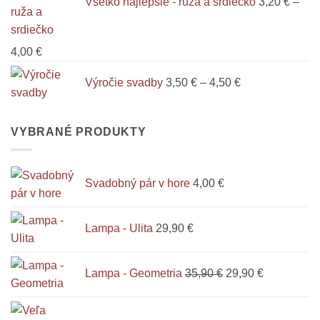
Všetko najlepšie - ruža a srdiečko
3,20
€
–
through
5,40 €
Price
4,00
€
range:
Price
Výročie svadby
3,50
€
–
4,50
€
3,20 €
range:
through
3,50 €
4,00 €
through
VYBRANÉ PRODUKTY
4,50 €
Svadobný pár v hore
4,00
€
Lampa - Ulita
29,90
€
Pôvodná
Aktuálna
Lampa - Geometria
35,90
€
29,90
€
cena
cena
bola:
je:
35,90 €.
29,90 €.