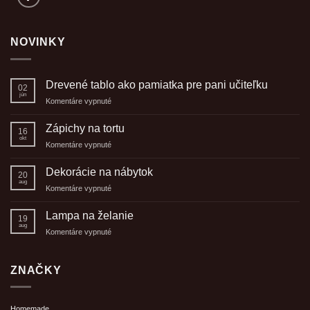
NOVINKY
Drevené tablo ako pamiatka pre pani učiteľku
02
jún
na
Komentáre vypnuté
Drevené
tablo
Zápichy na tortu
16
ako
okt
na
Komentáre vypnuté
pamiatka
Zápichy
pre
na
Dekorácie na nábytok
pani
20
tortu
aug
učiteľku
na
Komentáre vypnuté
Dekorácie
na
Lampa na želanie
19
nábytok
aug
na
Komentáre vypnuté
Lampa
na
želanie
ZNAČKY
Homemade