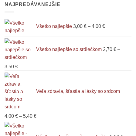
NAJPREDÁVANEJŠIE
bola:
je:
29,90 €.
19,90 €.
Price
Všetko najlepšie
3,00
€
–
4,00
€
range:
3,00 €
through
Všetko najlepšie so srdiečkom
2,70
€
–
4,00 €
Price
3,50
€
range:
2,70 €
through
Veľa zdravia, šťastia a lásky so srdcom
3,50 €
Price
4,00
€
–
5,40
€
range:
4,00 €