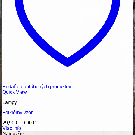
Pridať do obľúbených produktov
Quick View
Lampy
Folklórny vzor
Pôvodná
Aktuálna
29,90
€
19,90
€
cena
cena
Viac info
bola:
je:
Najnovšie