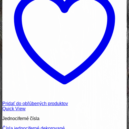
Pridať do obľúbených produktov
Quick View
Jednociferné čísla
Čísla jednociferné dekorované