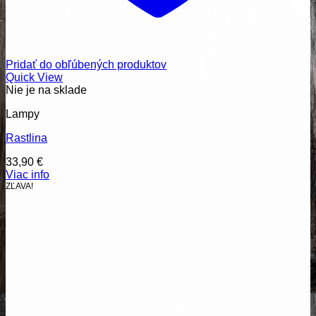
Pridať do obľúbených produktov
Quick View
Nie je na sklade
Lampy
Rastlina
33,90
€
Viac info
ZĽAVA!