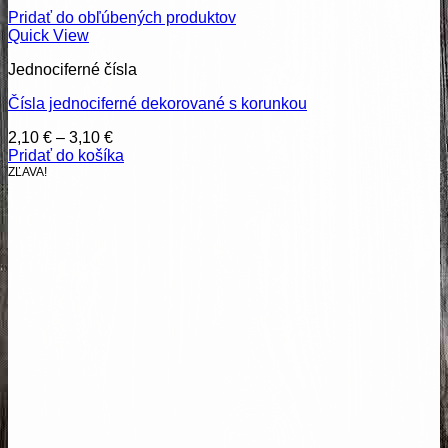
Pridať do obľúbených produktov
Quick View
Jednociferné čísla
Čísla jednociferné dekorované s korunkou
Price
2,10
€
–
3,10
€
range:
Pridať do košíka
2,10 €
ZĽAVA!
through
3,10 €