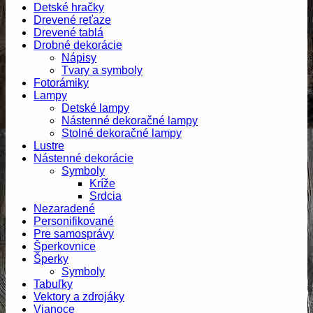
Detské hračky
Drevené reťaze
Drevené tablá
Drobné dekorácie
Nápisy
Tvary a symboly
Fotorámiky
Lampy
Detské lampy
Nástenné dekoračné lampy
Stolné dekoračné lampy
Lustre
Nástenné dekorácie
Symboly
Kríže
Srdcia
Nezaradené
Personifikované
Pre samosprávy
Šperkovnice
Šperky
Symboly
Tabuľky
Vektory a zdrojáky
Vianoce