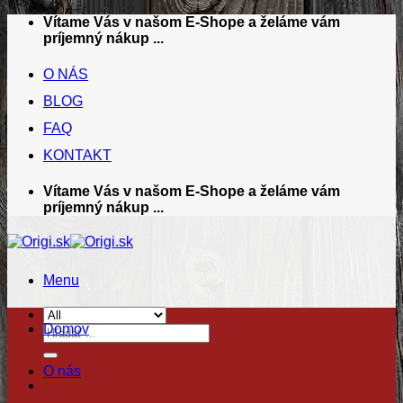
Skip
Vítame Vás v našom E-Shope a želáme vám
to
príjemný nákup ...
content
O NÁS
BLOG
FAQ
KONTAKT
Vítame Vás v našom E-Shope a želáme vám
príjemný nákup ...
Menu
Domov
Hľadať:
O nás