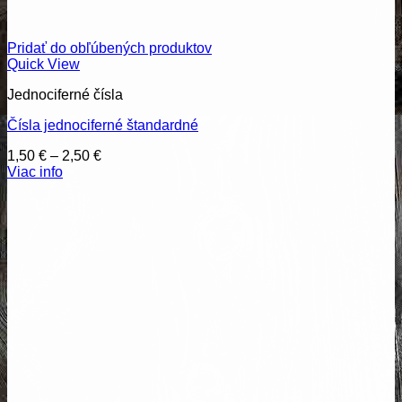
Pridať do obľúbených produktov
Quick View
Jednociferné čísla
Čísla jednociferné štandardné
Price
1,50
€
–
2,50
€
range:
Viac info
1,50 €
through
2,50 €