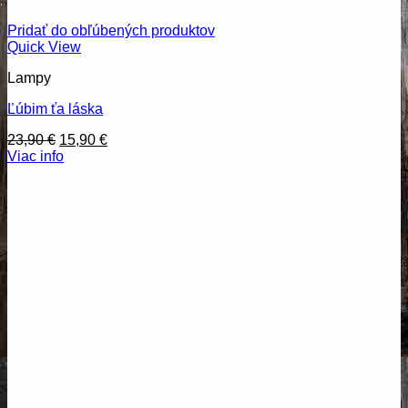
Pridať do obľúbených produktov
Quick View
Lampy
Ľúbim ťa láska
Pôvodná
Aktuálna
23,90
€
15,90
€
cena
cena
Viac info
bola:
je:
23,90 €.
15,90 €.