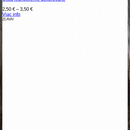
Price
2,50
€
–
3,50
€
range:
Viac info
2,50 €
ZĽAVA!
through
3,50 €