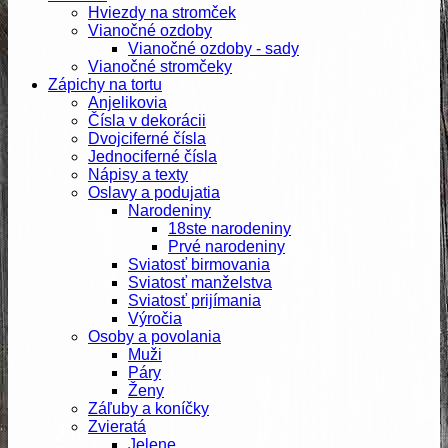
Hviezdy na stromček
Vianočné ozdoby
Vianočné ozdoby - sady
Vianočné stromčeky
Zápichy na tortu
Anjelikovia
Čísla v dekorácii
Dvojciferné čísla
Jednociferné čísla
Nápisy a texty
Oslavy a podujatia
Narodeniny
18ste narodeniny
Prvé narodeniny
Sviatosť birmovania
Sviatosť manželstva
Sviatosť prijímania
Výročia
Osoby a povolania
Muži
Páry
Ženy
Záľuby a koníčky
Zvieratá
Jelene