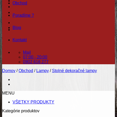
Obchod
Poradíme ?
Blog
Kontakt
Mail
07:00 - 20:00
0902 616 277
Domov
/
Obchod
/
Lampy
/
Stolné dekoračné lampy
MENU
VŠETKY PRODUKTY
Kategórie produktov