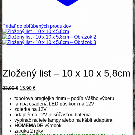
Pridať do obľúbených produktov
Zložený list – 10 x 10 x 5,8cm
Pôvodná
Aktuálna
23,90
€
15,90
€
cena
cena
topoľová preglejka 4mm – podľa Vášho výberu
bola:
je:
lampa osadená LED pásikom na 12V
23,90 €.
15,90 €.
zdierka na 12V
adaptér na 12V je súčasťou balenia
vypínač na tele lampy alebo na kábli adaptéra
HOMEMADE
výrobok
záruka 2 roky