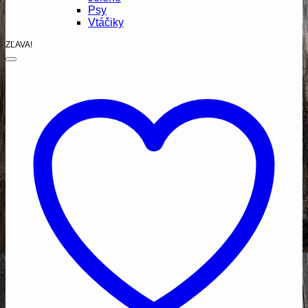
Psy
Vtáčiky
ZĽAVA!