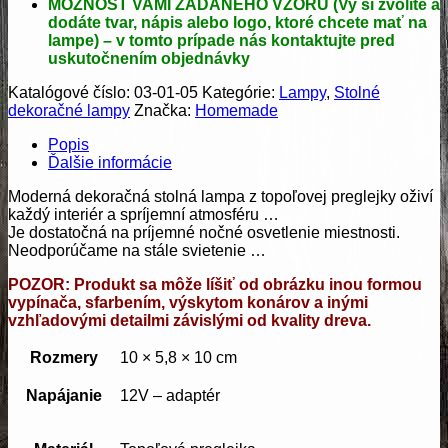
MOŽNOSŤ VAMI ZADANÉHO VZORU (Vy si zvolíte a
dodáte tvar, nápis alebo logo, ktoré chcete mať na
lampe) – v tomto prípade
nás
kontaktujte pred
uskutočnením objednávky
Katalógové číslo:
03-01-05
Kategórie:
Lampy
,
Stolné
dekoračné lampy
Značka:
Homemade
Popis
Ďalšie informácie
Moderná dekoračná stolná lampa z topoľovej preglejky oživí
každý interiér a spríjemní atmosféru …
Je dostatočná na príjemné nočné osvetlenie miestnosti.
Neodporúčame na stále svietenie …
POZOR: Produkt sa môže líšiť od obrázku inou formou
vypínača, sfarbením, výskytom konárov a inými
vzhľadovými detailmi závislými od kvality dreva.
Rozmery
10 × 5,8 × 10 cm
Napájanie
12V – adaptér