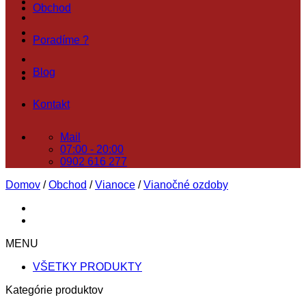
Obchod
Poradíme ?
Blog
Kontakt
Mail
07:00 - 20:00
0902 616 277
Domov
/
Obchod
/
Vianoce
/
Vianočné ozdoby
MENU
VŠETKY PRODUKTY
Kategórie produktov