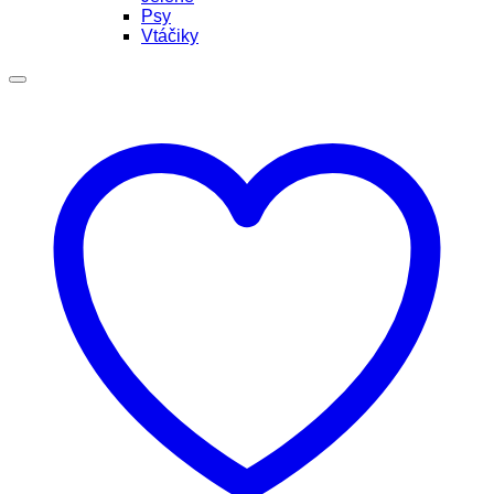
Psy
Vtáčiky