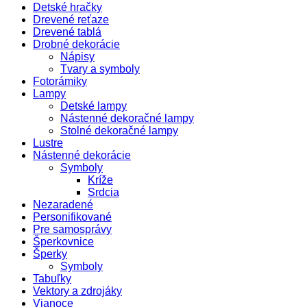
Detské hračky
Drevené reťaze
Drevené tablá
Drobné dekorácie
Nápisy
Tvary a symboly
Fotorámiky
Lampy
Detské lampy
Nástenné dekoračné lampy
Stolné dekoračné lampy
Lustre
Nástenné dekorácie
Symboly
Kríže
Srdcia
Nezaradené
Personifikované
Pre samosprávy
Šperkovnice
Šperky
Symboly
Tabuľky
Vektory a zdrojáky
Vianoce