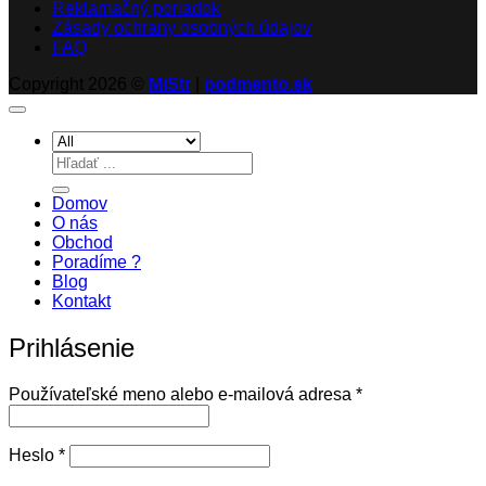
Reklamačný poriadok
Zásady ochrany osobných údajov
FAQ
Copyright 2026 ©
MiStr
|
podmento.sk
Hľadať:
Domov
O nás
Obchod
Poradíme ?
Blog
Kontakt
Prihlásenie
Povinné
Používateľské meno alebo e-mailová adresa
*
Povinné
Heslo
*