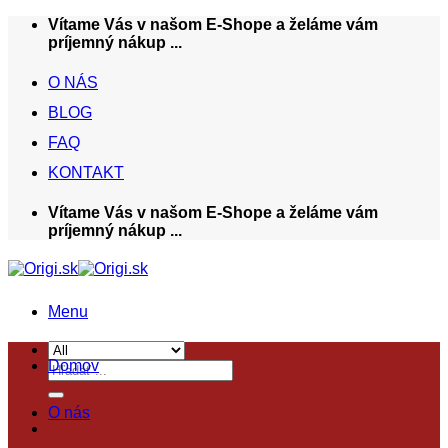
Skip
Vítame Vás v našom E-Shope a želáme vám
to
príjemný nákup ...
content
O NÁS
BLOG
FAQ
KONTAKT
Vítame Vás v našom E-Shope a želáme vám
príjemný nákup ...
Menu
Domov
Hľadať:
O nás