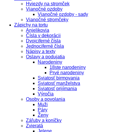
Hviezdy na stromček
Vianočné ozdoby
Vianočné ozdoby - sady
Vianočné stromčeky
Zápichy na tortu
Anjelikovia
Čísla v dekorácii
Dvojciferné čísla
Jednociferné čísla
Nápisy a texty
Oslavy a podujatia
Narodeniny
18ste narodeniny
Prvé narodeniny
Sviatosť birmovania
Sviatosť manželstva
Sviatosť prijímania
Výročia
Osoby a povolania
Muži
Páry
Ženy
Záľuby a koníčky
Zvieratá
Jelene