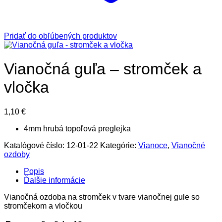
Pridať do obľúbených produktov
Vianočná guľa – stromček a
vločka
1,10
€
4mm hrubá topoľová preglejka
Katalógové číslo:
12-01-22
Kategórie:
Vianoce
,
Vianočné
ozdoby
Popis
Ďalšie informácie
Vianočná ozdoba na stromček v tvare vianočnej gule so
stromčekom a vločkou