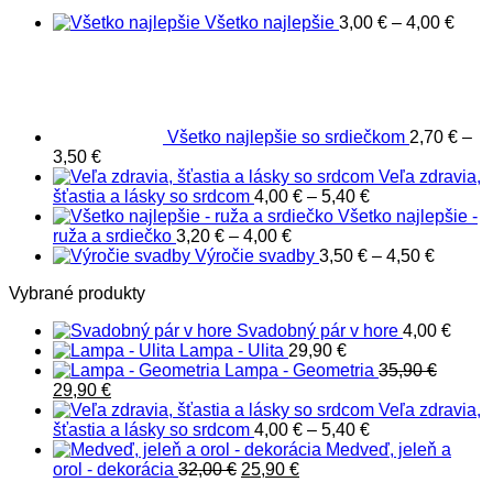
29,90 €.
19,90 €.
Pric
Všetko najlepšie
3,00
€
–
4,00
€
rang
3,00
thro
4,00
Všetko najlepšie so srdiečkom
2,70
€
–
Price
3,50
€
range:
Veľa zdravia,
2,70 €
Price
šťastia a lásky so srdcom
4,00
€
–
5,40
€
through
range:
Všetko najlepšie -
3,50 €
Price
4,00 €
ruža a srdiečko
3,20
€
–
4,00
€
range:
through
Price
Výročie svadby
3,50
€
–
4,50
€
3,20 €
5,40 €
range:
Vybrané produkty
through
3,50 €
4,00 €
through
Svadobný pár v hore
4,00
€
4,50 €
Lampa - Ulita
29,90
€
Lampa - Geometria
35,90
€
Pôvodná
Aktuálna
29,90
€
cena
cena
Veľa zdravia,
bola:
je:
Price
šťastia a lásky so srdcom
4,00
€
–
5,40
€
35,90 €.
29,90 €.
range:
Medveď, jeleň a
Pôvodná
Aktuálna
4,00 €
orol - dekorácia
32,00
€
25,90
€
cena
cena
through