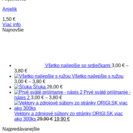
Anjelik
1,50
€
Viac info
Najnovšie
Všetko najlepšie so srdiečkami
3,00
€
–
Price
3,80
€
range:
Všetko najlepšie s ružou
3,00 €
Price
3,00
€
–
3,80
€
through
range:
Šťuka
26,00
€
3,80 €
3,00 €
Prvé sväté prijímanie -
through
Price
nápis 2
3,00
€
–
3,80
€
3,80 €
range:
3,00 €
through
Vektory a zdrojové súbory zo stránky ORIGI.SK viac
Pôvodná
3,80 €
Aktuálna
ako 300ks
29,90
€
19,90
€
cena
cena
Najpredávanejšie
bola:
je: