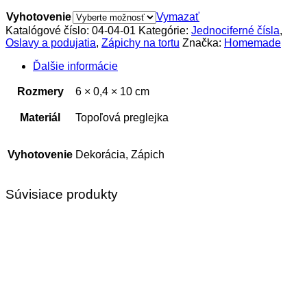
Vyhotovenie
Vymazať
Katalógové číslo:
04-04-01
Kategórie:
Jednociferné čísla
,
Oslavy a podujatia
,
Zápichy na tortu
Značka:
Homemade
Ďalšie informácie
Rozmery
6 × 0,4 × 10 cm
Materiál
Topoľová preglejka
Vyhotovenie
Dekorácia, Zápich
Súvisiace produkty