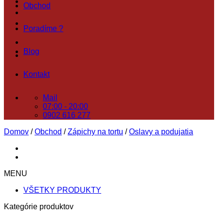
Obchod
Poradíme ?
Blog
Kontakt
Mail
07:00 - 20:00
0902 616 277
Domov
/
Obchod
/
Zápichy na tortu
/
Oslavy a podujatia
MENU
VŠETKY PRODUKTY
Kategórie produktov