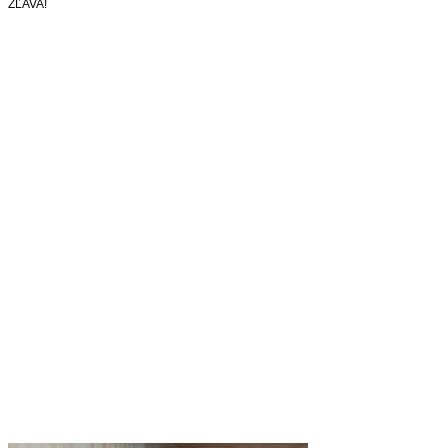
bola:
je:
ZĽAVA!
23,90 €.
15,90 €.