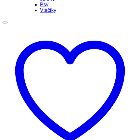
Psy
Vtáčiky