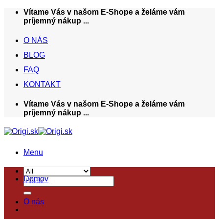
Skip
Vítame Vás v našom E-Shope a želáme vám
to
príjemný nákup ...
content
O NÁS
BLOG
FAQ
KONTAKT
Vítame Vás v našom E-Shope a želáme vám
príjemný nákup ...
Menu
Domov
Hľadať:
O nás