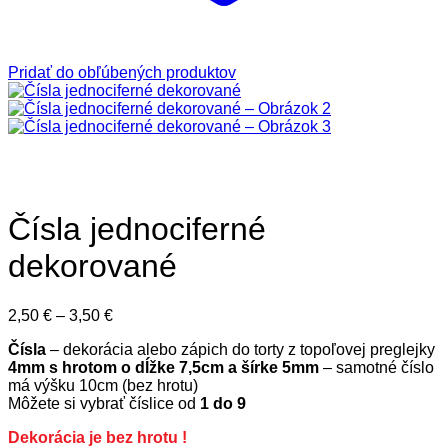
Pridať do obľúbených produktov
Čísla jednociferné
dekorované
Price
2,50
€
–
3,50
€
range:
Čísla
– dekorácia alebo zápich do torty z topoľovej preglejky
2,50 €
4mm s hrotom o dĺžke 7,5cm a šírke 5mm
– samotné číslo
through
má výšku 10cm (bez hrotu)
3,50 €
Môžete si vybrať číslice od
1 do 9
Dekorácia je bez hrotu !