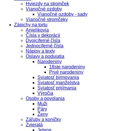
Hviezdy na stromček
Vianočné ozdoby
Vianočné ozdoby - sady
Vianočné stromčeky
Zápichy na tortu
Anjelikovia
Čísla v dekorácii
Dvojciferné čísla
Jednociferné čísla
Nápisy a texty
Oslavy a podujatia
Narodeniny
18ste narodeniny
Prvé narodeniny
Sviatosť birmovania
Sviatosť manželstva
Sviatosť prijímania
Výročia
Osoby a povolania
Muži
Páry
Ženy
Záľuby a koníčky
Zvieratá
Jelene