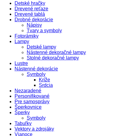
Detské hračky
Drevené reťaze
Drevené tablá
Drobné dekorácie
Nápisy
Tvary a symboly
Fotorámiky
Lampy
Detské lampy
Nástenné dekoračné lampy
Stolné dekoračné lampy
Lustre
Nástenné dekorácie
Symboly
Kríže
Srdcia
Nezaradené
Personifikované
Pre samosprávy
Šperkovnice
Šperky
Symboly
Tabuľky
Vektory a zdrojáky
Vianoce