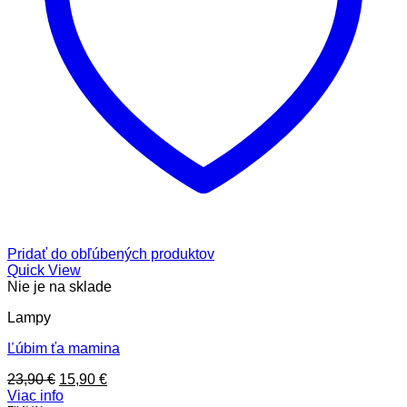
Pridať do obľúbených produktov
Quick View
Nie je na sklade
Lampy
Ľúbim ťa mamina
Pôvodná
Aktuálna
23,90
€
15,90
€
cena
cena
Viac info