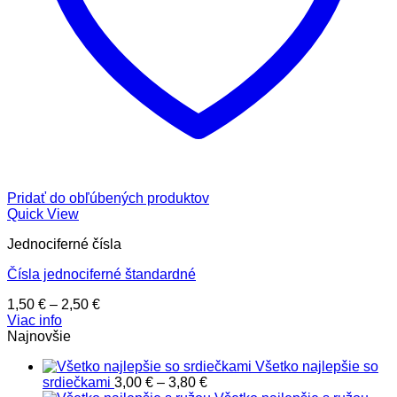
Pridať do obľúbených produktov
Quick View
Jednociferné čísla
Čísla jednociferné štandardné
Price
1,50
€
–
2,50
€
range:
Viac info
1,50 €
Najnovšie
through
Všetko najlepšie so
2,50 €
Price
srdiečkami
3,00
€
–
3,80
€