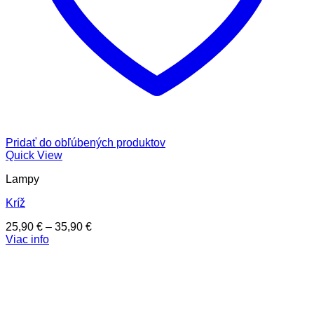
Pridať do obľúbených produktov
Quick View
Lampy
Kríž
Price
25,90
€
–
35,90
€
range:
Viac info
25,90 €
through
35,90 €