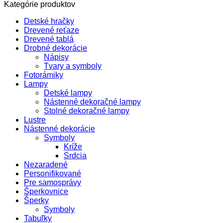
Kategórie produktov
Detské hračky
Drevené reťaze
Drevené tablá
Drobné dekorácie
Nápisy
Tvary a symboly
Fotorámiky
Lampy
Detské lampy
Nástenné dekoračné lampy
Stolné dekoračné lampy
Lustre
Nástenné dekorácie
Symboly
Kríže
Srdcia
Nezaradené
Personifikované
Pre samosprávy
Šperkovnice
Šperky
Symboly
Tabuľky