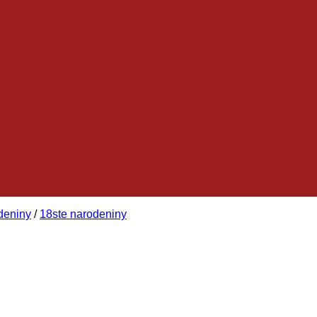
deniny
/
18ste narodeniny