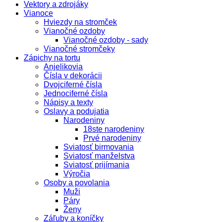
Vektory a zdrojáky
Vianoce
Hviezdy na stromček
Vianočné ozdoby
Vianočné ozdoby - sady
Vianočné stromčeky
Zápichy na tortu
Anjelikovia
Čísla v dekorácii
Dvojciferné čísla
Jednociferné čísla
Nápisy a texty
Oslavy a podujatia
Narodeniny
18ste narodeniny
Prvé narodeniny
Sviatosť birmovania
Sviatosť manželstva
Sviatosť prijímania
Výročia
Osoby a povolania
Muži
Páry
Ženy
Záľuby a koníčky