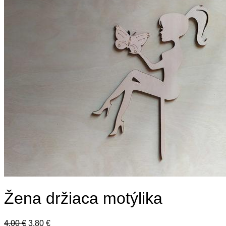
Žena držiaca motýlika
Pôvodná
Aktuálna
4,00
€
3,80
€