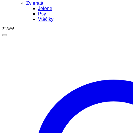
Zvieratá
Jelene
Psy
Vtáčiky
ZĽAVA!