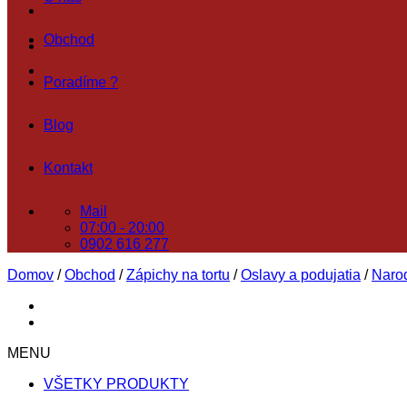
Obchod
Poradíme ?
Blog
Kontakt
Mail
07:00 - 20:00
0902 616 277
Domov
/
Obchod
/
Zápichy na tortu
/
Oslavy a podujatia
/
Naro
MENU
VŠETKY PRODUKTY