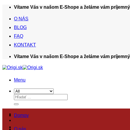
Skip
Vítame Vás v našom E-Shope a želáme vám príjemný 
to
content
O NÁS
BLOG
FAQ
KONTAKT
Vítame Vás v našom E-Shope a želáme vám príjemný 
Menu
Hľadať:
Domov
O nás