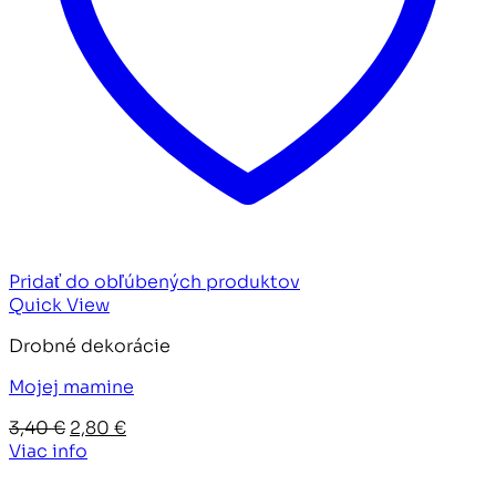
Pridať do obľúbených produktov
Quick View
Drobné dekorácie
Mojej mamine
Pôvodná
Aktuálna
3,40
€
2,80
€
cena
cena
Viac info
bola:
je: