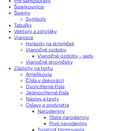
Pre samosprávy
Šperkovnice
Šperky
Symboly
Tabuľky
Vektory a zdrojáky
Vianoce
Hviezdy na stromček
Vianočné ozdoby
Vianočné ozdoby - sady
Vianočné stromčeky
Zápichy na tortu
Anjelikovia
Čísla v dekorácii
Dvojciferné čísla
Jednociferné čísla
Nápisy a texty
Oslavy a podujatia
Narodeniny
18ste narodeniny
Prvé narodeniny
Sviatosť birmovania