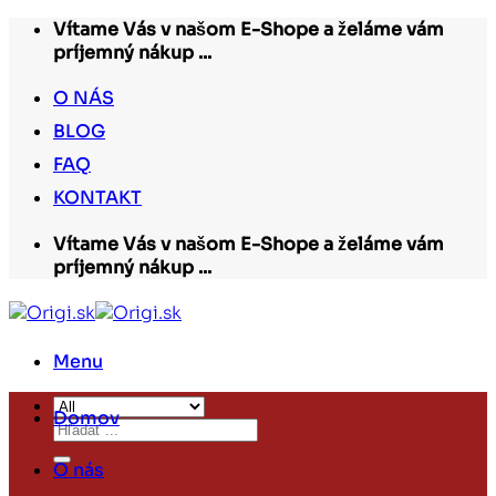
Skip
Vítame Vás v našom E-Shope a želáme vám
to
príjemný nákup ...
content
O NÁS
BLOG
FAQ
KONTAKT
Vítame Vás v našom E-Shope a želáme vám
príjemný nákup ...
Menu
Domov
Hľadať:
O nás