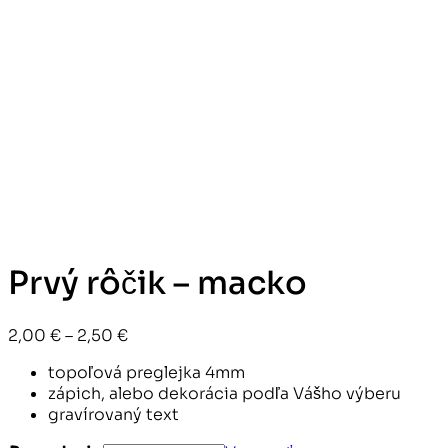
Prvý rôčik – macko
Price
2,00
€
–
2,50
€
range:
topoľová preglejka 4mm
2,00 €
zápich, alebo dekorácia podľa Vášho výberu
through
gravírovaný text
2,50 €