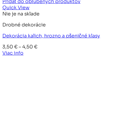
Pridať do obľúbených produktov
Quick View
Nie je na sklade
Drobné dekorácie
Dekorácia kalich, hrozno a pšeničné klasy
Price
3,50
€
–
4,50
€
range:
Viac info
3,50 €
through
4,50 €