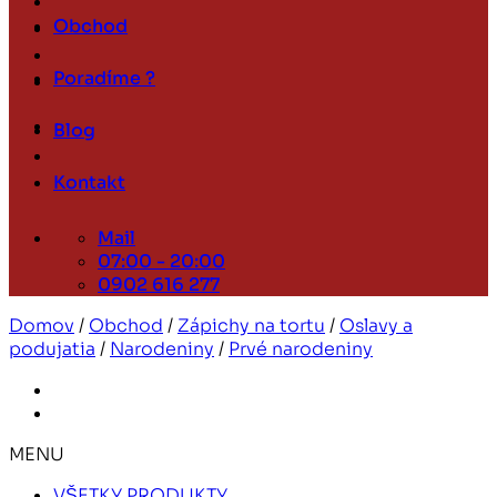
Obchod
Poradíme ?
Blog
Kontakt
Mail
07:00 - 20:00
0902 616 277
Domov
/
Obchod
/
Zápichy na tortu
/
Oslavy a
podujatia
/
Narodeniny
/
Prvé narodeniny
MENU
VŠETKY PRODUKTY