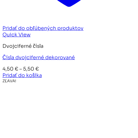
Pridať do obľúbených produktov
Quick View
Dvojciferné čísla
Čísla dvojciferné dekorované
Price
4,50
€
–
5,50
€
range:
Pridať do košíka
4,50 €
ZĽAVA!
through
5,50 €