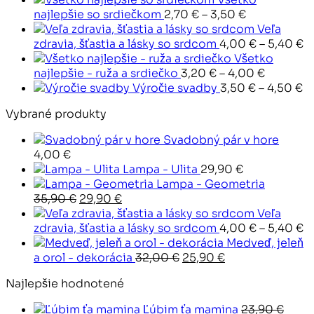
Price
najlepšie so srdiečkom
2,70
€
–
3,50
€
range:
Veľa
2,70 €
P
zdravia, šťastia a lásky so srdcom
4,00
€
–
5,40
€
through
r
Všetko
3,50 €
Price
4
najlepšie - ruža a srdiečko
3,20
€
–
4,00
€
range:
Pr
t
Výročie svadby
3,50
€
–
4,50
€
3,20 €
ra
5
Vybrané produkty
through
3,
4,00 €
t
Svadobný pár v hore
4,
4,00
€
Lampa - Ulita
29,90
€
Lampa - Geometria
Pôvodná
Aktuálna
35,90
€
29,90
€
cena
cena
Veľa
bola:
je:
P
zdravia, šťastia a lásky so srdcom
4,00
€
–
5,40
€
35,90 €.
29,90 €.
r
Medveď, jeleň
Pôvodná
Aktuálna
4
a orol - dekorácia
32,00
€
25,90
€
cena
cena
t
Najlepšie hodnotené
bola:
je:
5
32,00 €.
25,90 €.
Ľúbim ťa mamina
23,90
€