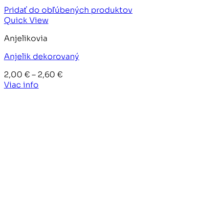
Pridať do obľúbených produktov
Quick View
Anjelikovia
Anjelik dekorovaný
Price
2,00
€
–
2,60
€
range:
Viac info
2,00 €
through
2,60 €