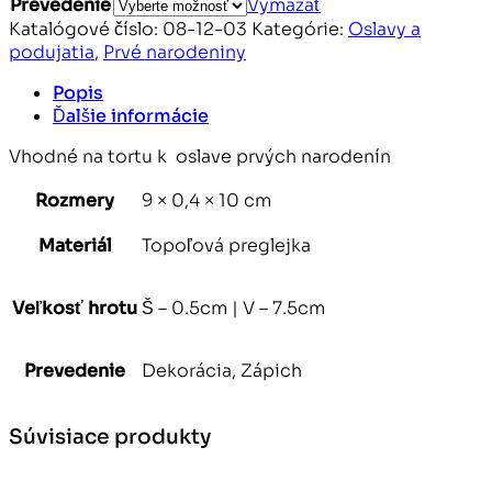
Prevedenie
Vymazať
Katalógové číslo:
08-12-03
Kategórie:
Oslavy a
podujatia
,
Prvé narodeniny
Popis
Ďalšie informácie
Vhodné na tortu k oslave prvých narodenín
Rozmery
9 × 0,4 × 10 cm
Materiál
Topoľová preglejka
Veľkosť hrotu
Š – 0.5cm | V – 7.5cm
Prevedenie
Dekorácia, Zápich
Súvisiace produkty