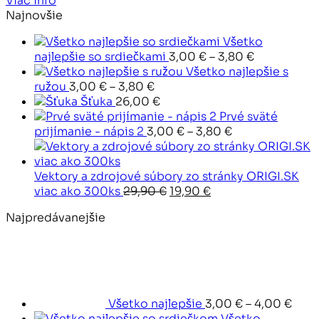
Viac info
3,30 €
Najnovšie
through
Všetko
4,00 €
Price
najlepšie so srdiečkami
3,00
€
–
3,80
€
range:
Všetko najlepšie s
Price
3,00 €
ružou
3,00
€
–
3,80
€
range:
through
Šťuka
26,00
€
3,00 €
3,80 €
Prvé sväté
through
Price
prijímanie - nápis 2
3,00
€
–
3,80
€
3,80 €
range:
3,00 €
through
Vektory a zdrojové súbory zo stránky ORIGI.SK
Pôvodná
Aktuálna
3,80 €
viac ako 300ks
29,90
€
19,90
€
cena
cena
Najpredávanejšie
bola:
je:
29,90 €.
19,90 €.
Pric
rang
3,00
thro
4,00
Všetko najlepšie
3,00
€
–
4,00
€
Všetko