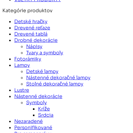
Kategórie produktov
Detské hračky
Drevené reťaze
Drevené tablá
Drobné dekorácie
Nápisy
Tvary a symboly
Fotorámiky
Lampy
Detské lampy
Nástenné dekoračné lampy
Stolné dekoračné lampy
Lustre
Nástenné dekorácie
Symboly
Kríže
Srdcia
Nezaradené
Personifikované