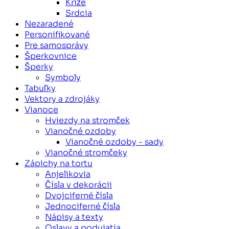
Kríže
Srdcia
Nezaradené
Personifikované
Pre samosprávy
Šperkovnice
Šperky
Symboly
Tabuľky
Vektory a zdrojáky
Vianoce
Hviezdy na stromček
Vianočné ozdoby
Vianočné ozdoby - sady
Vianočné stromčeky
Zápichy na tortu
Anjelikovia
Čísla v dekorácii
Dvojciferné čísla
Jednociferné čísla
Nápisy a texty
Oslavy a podujatia