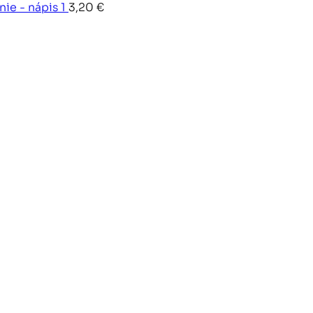
nie - nápis 1
3,20
€