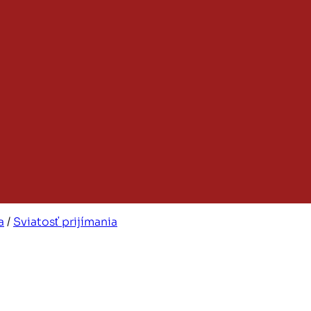
a
/
Sviatosť prijímania