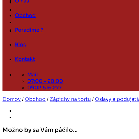
O nás
Obchod
Poradíme ?
Blog
Kontakt
Mail
07:00 - 20:00
0902 616 277
Domov
/
Obchod
/
Zápichy na tortu
/
Oslavy a podujati
Možno by sa Vám páčilo…