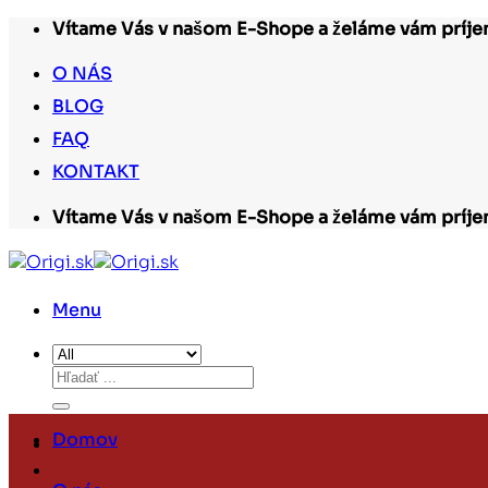
Skip
Vítame Vás v našom E-Shope a želáme vám príjem
to
content
O NÁS
BLOG
FAQ
KONTAKT
Vítame Vás v našom E-Shope a želáme vám príjem
Menu
Hľadať:
Domov