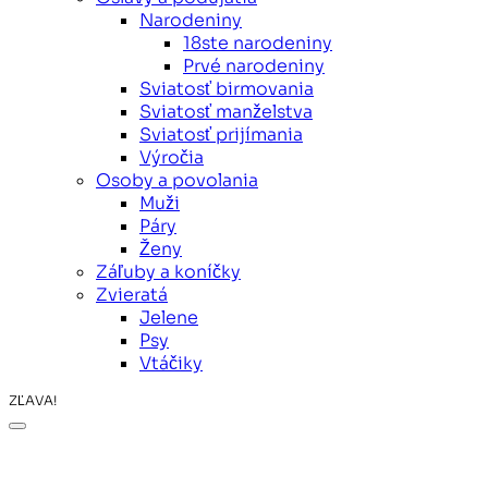
Narodeniny
18ste narodeniny
Prvé narodeniny
Sviatosť birmovania
Sviatosť manželstva
Sviatosť prijímania
Výročia
Osoby a povolania
Muži
Páry
Ženy
Záľuby a koníčky
Zvieratá
Jelene
Psy
Vtáčiky
ZĽAVA!