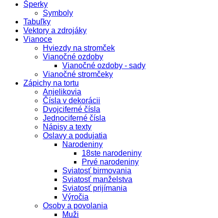
Šperky
Symboly
Tabuľky
Vektory a zdrojáky
Vianoce
Hviezdy na stromček
Vianočné ozdoby
Vianočné ozdoby - sady
Vianočné stromčeky
Zápichy na tortu
Anjelikovia
Čísla v dekorácii
Dvojciferné čísla
Jednociferné čísla
Nápisy a texty
Oslavy a podujatia
Narodeniny
18ste narodeniny
Prvé narodeniny
Sviatosť birmovania
Sviatosť manželstva
Sviatosť prijímania
Výročia
Osoby a povolania
Muži