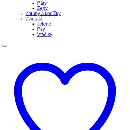
Páry
Ženy
Záľuby a koníčky
Zvieratá
Jelene
Psy
Vtáčiky