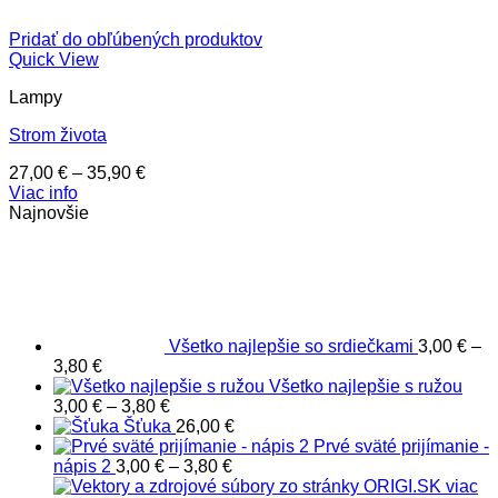
Pridať do obľúbených produktov
Quick View
Lampy
Strom života
Price
27,00
€
–
35,90
€
range:
Viac info
27,00 €
Najnovšie
through
35,90 €
Všetko najlepšie so srdiečkami
3,00
€
–
Price
3,80
€
range:
Všetko najlepšie s ružou
3,00 €
Price
3,00
€
–
3,80
€
through
range:
Šťuka
26,00
€
3,80 €
3,00 €
Prvé sväté prijímanie -
through
Price
nápis 2
3,00
€
–
3,80
€
3,80 €
range: