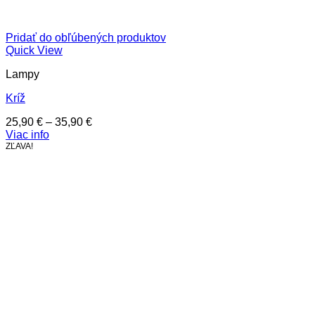
Pridať do obľúbených produktov
Quick View
Lampy
Kríž
Price
25,90
€
–
35,90
€
range:
Viac info
25,90 €
ZĽAVA!
through
35,90 €