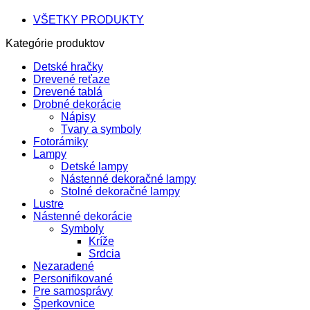
VŠETKY PRODUKTY
Kategórie produktov
Detské hračky
Drevené reťaze
Drevené tablá
Drobné dekorácie
Nápisy
Tvary a symboly
Fotorámiky
Lampy
Detské lampy
Nástenné dekoračné lampy
Stolné dekoračné lampy
Lustre
Nástenné dekorácie
Symboly
Kríže
Srdcia
Nezaradené
Personifikované
Pre samosprávy
Šperkovnice