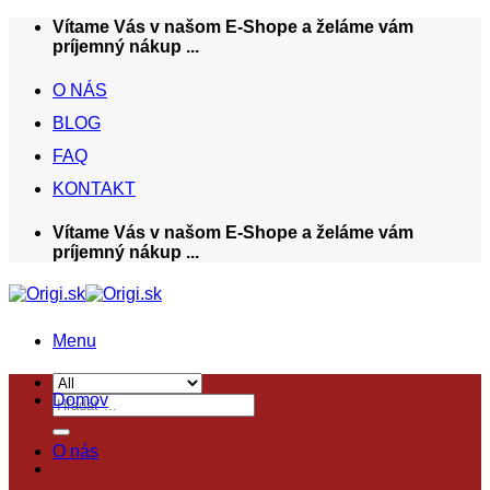
Skip
Vítame Vás v našom E-Shope a želáme vám
to
príjemný nákup ...
content
O NÁS
BLOG
FAQ
KONTAKT
Vítame Vás v našom E-Shope a želáme vám
príjemný nákup ...
Menu
Domov
Hľadať:
O nás