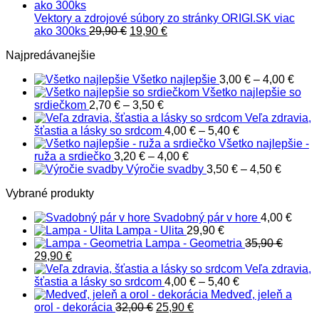
3,00 €
through
Vektory a zdrojové súbory zo stránky ORIGI.SK viac
Pôvodná
3,80 €
Aktuálna
ako 300ks
29,90
€
19,90
€
cena
cena
Najpredávanejšie
bola:
je:
29,90 €.
19,90 €.
Pric
Všetko najlepšie
3,00
€
–
4,00
€
rang
Všetko najlepšie so
Price
3,00
srdiečkom
2,70
€
–
3,50
€
range:
thro
Veľa zdravia,
2,70 €
Price
4,00
šťastia a lásky so srdcom
4,00
€
–
5,40
€
through
range:
Všetko najlepšie -
3,50 €
Price
4,00 €
ruža a srdiečko
3,20
€
–
4,00
€
range:
through
Price
Výročie svadby
3,50
€
–
4,50
€
3,20 €
5,40 €
range:
Vybrané produkty
through
3,50 €
4,00 €
through
Svadobný pár v hore
4,00
€
4,50 €
Lampa - Ulita
29,90
€
Lampa - Geometria
35,90
€
Pôvodná
Aktuálna
29,90
€
cena
cena
Veľa zdravia,
bola:
je:
Price
šťastia a lásky so srdcom
4,00
€
–
5,40
€
35,90 €.
29,90 €.
range:
Medveď, jeleň a
Pôvodná
Aktuálna
4,00 €
orol - dekorácia
32,00
€
25,90
€