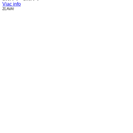
range:
Viac info
15,90 €
ZĽAVA!
through
19,90 €