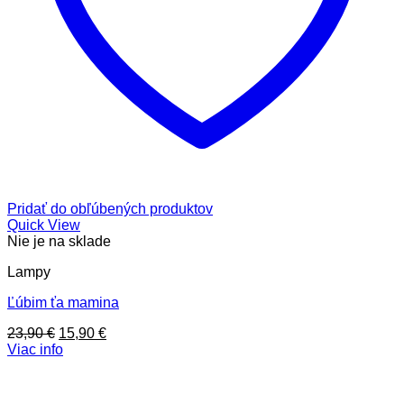
Pridať do obľúbených produktov
Quick View
Nie je na sklade
Lampy
Ľúbim ťa mamina
Pôvodná
Aktuálna
23,90
€
15,90
€
cena
cena
Viac info
bola:
je:
23,90 €.
15,90 €.