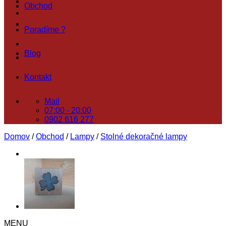
Obchod
Poradíme ?
Blog
Kontakt
Mail
07:00 - 20:00
0902 616 277
Domov
/
Obchod
/
Lampy
/
Stolné dekoračné lampy
MENU