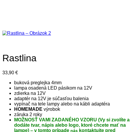
Rastlina
33,90
€
buková preglejka 4mm
lampa osadená LED pásikom na 12V
zdierka na 12V
adaptér na 12V je súčasťou balenia
vypínač na tele lampy alebo na kábli adaptéra
HOMEMADE
výrobok
záruka 2 roky
MOŽNOSŤ VAMI ZADANÉHO VZORU (Vy si zvolíte a
dodáte tvar, nápis alebo logo, ktoré chcete mať na
lampe) – v tomto prípade
kontaktujte pred
nás