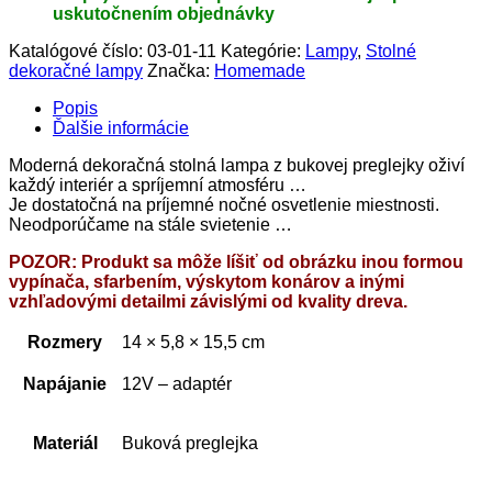
uskutočnením objednávky
Katalógové číslo:
03-01-11
Kategórie:
Lampy
,
Stolné
dekoračné lampy
Značka:
Homemade
Popis
Ďalšie informácie
Moderná dekoračná stolná lampa z bukovej preglejky oživí
každý interiér a spríjemní atmosféru …
Je dostatočná na príjemné nočné osvetlenie miestnosti.
Neodporúčame na stále svietenie …
POZOR: Produkt sa môže líšiť od obrázku inou formou
vypínača, sfarbením, výskytom konárov a inými
vzhľadovými detailmi závislými od kvality dreva.
Rozmery
14 × 5,8 × 15,5 cm
Napájanie
12V – adaptér
Materiál
Buková preglejka