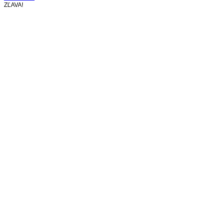
bola:
je:
ZĽAVA!
21,90 €.
17,90 €.