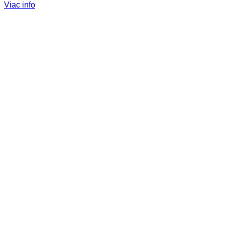
cena
cena
Viac info
bola:
je:
29,90 €.
19,90 €.