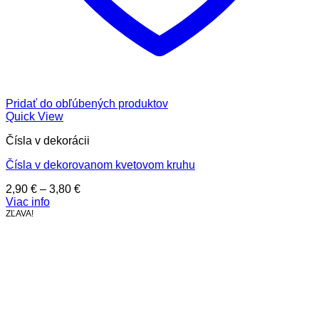
Pridať do obľúbených produktov
Quick View
Čísla v dekorácii
Čísla v dekorovanom kvetovom kruhu
Price
2,90
€
–
3,80
€
range:
Viac info
2,90 €
ZĽAVA!
through
3,80 €